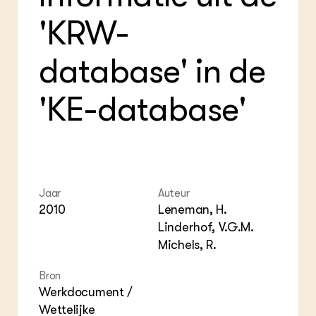
Foo
Int
ZIE OOK
Gro
EU
'KRW-
In de regio
Var
Gro
Projecten
Gro
Co
Lectoraten
database' in de
Inv
Practoraten
Pla
Vakbladen
'KE-database'
Gen
LEREN
Wiki Groen Kennisnet
GROEN KENNISNET
Jaar
Auteur
Over ons
2010
Leneman, H.
Contact
Linderhof, V.G.M.
Michels, R.
ENGLISH
Search the Knowledge base
Bron
Werkdocument /
Wettelijke