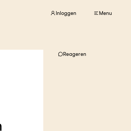
Inloggen
Menu
ACTUEEL
Reageren
Nieuws
Agenda
Dossiers
Columns & Blogs
ZIE OOK
In de regio
Projecten
Lectoraten
Practoraten
n
Vakbladen