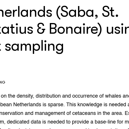
op Maat projecten
herlands (Saba, St.
houderij
er
beheer
atius & Bonaire) usi
l Innovatieloket
erij
w
t sampling
s
zorging
andvogels
nctionele landbouw
elzijnsweb
 en Aquacultuur
ING
Book
uw
n the density, distribution and occurrence of whales an
Natuurinclusief,
bbean Netherlands is sparse. This knowledge is needed 
d economy
tief & Biologisch
onservation and management of cetaceans in the area. Es
tor
al Aanpakken
rm, dedicated data is needed to provide a base-line for m