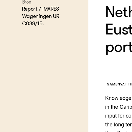
Kennis 
Bron
Net
Report / IMARES
Melkvee
DierVizi
Wageningen UR
Terrein
C038/15.
Eust
Nationaa
Veehoud
Tuinbou
por
Biokenni
Dierver
Boerenl
Multifu
Dierenw
Visserij
SAMENVATT
EU-Farm
Akkerbo
Knowledge o
Portaal 
in the Cari
Biobase
Regenera
input for c
Foodsec
Integra
the long te