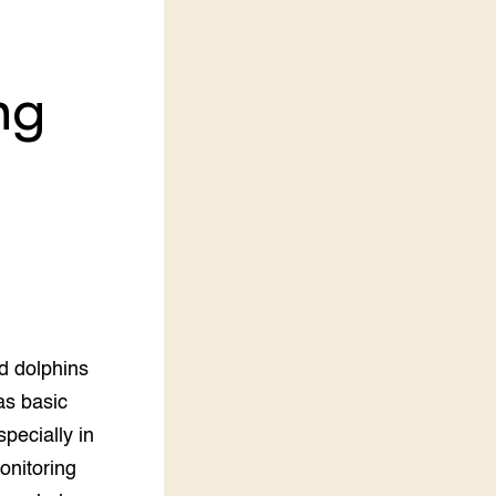
LEREN
Wiki Groen Kennisnet
ng
GROEN KENNISNET
Over ons
Contact
ENGLISH
Search the Knowledge base
d dolphins
as basic
pecially in
onitoring