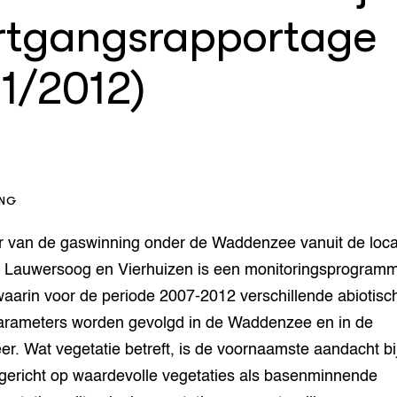
op Maat projecten
rtgangsrapportage
houderij
er
11/2012)
beheer
l Innovatieloket
erij
w
s
zorging
andvogels
nctionele landbouw
ING
elzijnsweb
 en Aquacultuur
er van de gaswinning onder de Waddenzee vanuit de loca
Book
 Lauwersoog en Vierhuizen is een monitoringsprogram
uw
aarin voor de periode 2007-2012 verschillende abiotisc
Natuurinclusief,
parameters worden gevolgd in de Waddenzee en in de
d economy
tief & Biologisch
. Wat vegetatie betreft, is de voornaamste aandacht bi
tor
al Aanpakken
 gericht op waardevolle vegetaties als basenminnende