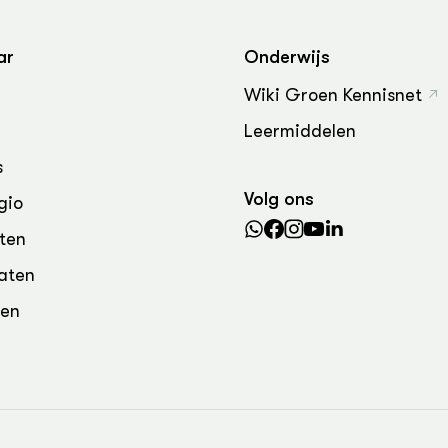
ar
Onderwijs
Wiki Groen Kennisnet
Leermiddelen
s
Volg ons
gio
ten
aten
den