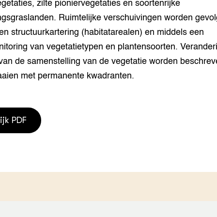
egetaties, zilte pioniervegetaties en soortenrijke
grond en infra
-Pigs
ngsgraslanden. Ruimtelijke verschuivingen worden gevo
houderij
t Digitalisering &
n structuurkartering (habitatarealen) en middels een
ogie
nitoring van vegetatietypen en plantensoorten. Verander
 van de samenstelling van de vegetatie worden beschre
welbevinden en
adaptatie
aaien met permanente kwadranten.
oen
e exoten
ijk PDF
rdige genetische
he diversiteit
whuisdieren