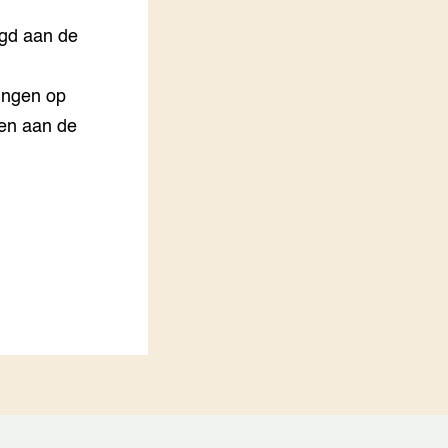
lgd aan de
ingen op
ven aan de