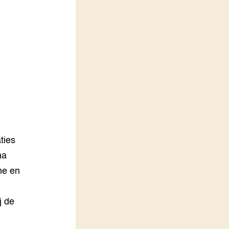
LEREN
Wiki Groen Kennisnet
GROEN KENNISNET
Over ons
Contact
ENGLISH
Search the Knowledge base
ties
ma
he en
j de