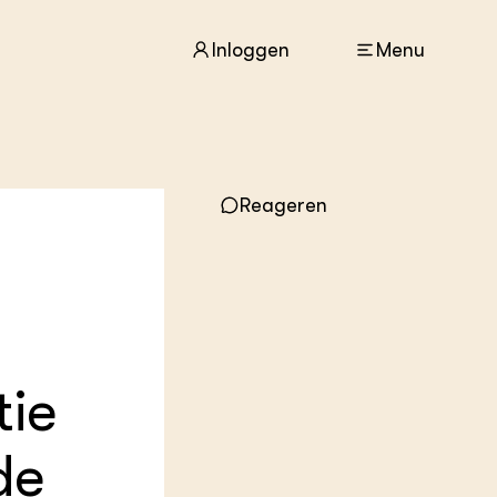
Inloggen
Menu
ACTUEEL
Reageren
Nieuws
Agenda
Dossiers
Columns & Blogs
ZIE OOK
In de regio
tie
Projecten
Lectoraten
Practoraten
de
Vakbladen