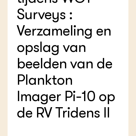
Bio
Bio
Foo
Int
Surveys :
ZIE OOK
Gro
EU
In de regio
Var
Gro
Projecten
Gro
Verzameling en
Co
Lectoraten
Inv
Practoraten
opslag van
Pla
Vakbladen
Gen
beelden van de
LEREN
Wiki Groen Kennisnet
Plankton
GROEN KENNISNET
Over ons
Imager Pi-10 op
Contact
de RV Tridens II
ENGLISH
Search the Knowledge base