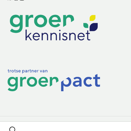
Lectoraten
Practoraten
Vakbladen
Privacy & Cookies
Disclaimer
Mijn cookiegegevens