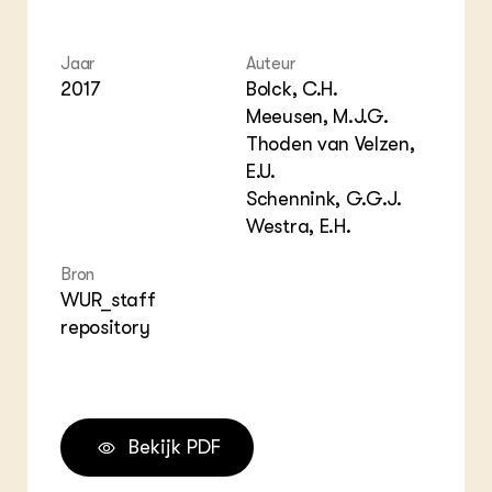
ZIE OOK
Gro
EU
In de regio
Var
Gro
Projecten
Gro
Jaar
Auteur
Co
Lectoraten
2017
Bolck, C.H.
Inv
Practoraten
Meeusen, M.J.G.
Pla
Vakbladen
Thoden van Velzen,
Gen
E.U.
LEREN
Schennink, G.G.J.
Wiki Groen Kennisnet
Westra, E.H.
Bron
GROEN KENNISNET
Over ons
WUR_staff
Contact
repository
ENGLISH
Search the Knowledge base
Bekijk PDF