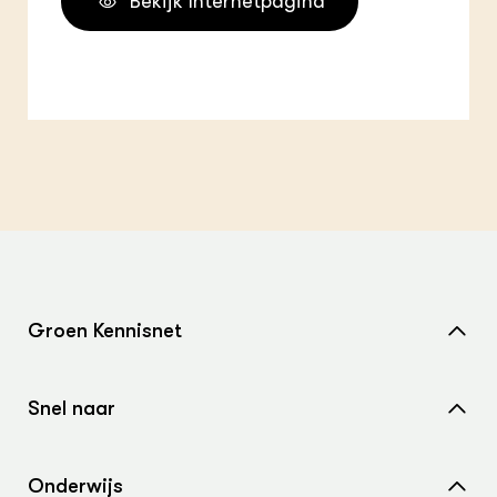
Bekijk Internetpagina
Groen Kennisnet
Home
Snel naar
Over ons
Nieuws
Contact
Onderwijs
Agenda
Samenwerken met ons