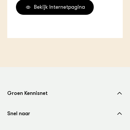
Bekijk Internetpagina
Groen Kennisnet
Home
Snel naar
Over ons
Nieuws
Contact