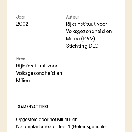
ZIE OOK
Gro
EU
In de regio
Var
Gro
Projecten
Gro
Jaar
Auteur
Co
Lectoraten
2002
Rijksinstituut voor
Inv
Practoraten
Volksgezondheid en
Pla
Vakbladen
Milieu (RIVM)
Gen
Stichting DLO
LEREN
Wiki Groen Kennisnet
Bron
Rijksinstituut voor
Volksgezondheid en
GROEN KENNISNET
Over ons
Milieu
Contact
ENGLISH
SAMENVATTING
Search the Knowledge base
Opgesteld door het Milieu- en
Natuurplanbureau. Deel 1 (Beleidsgerichte