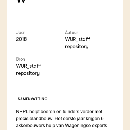
Foo
Int
ZIE OOK
Gro
EU
In de regio
Var
Gro
Projecten
Gro
Co
Lectoraten
Inv
Practoraten
Jaar
Auteur
Pla
Vakbladen
2018
WUR_staff
Gen
repository
LEREN
Wiki Groen Kennisnet
Bron
WUR_staff
repository
GROEN KENNISNET
Over ons
Contact
SAMENVATTING
ENGLISH
Search the Knowledge base
NPPL helpt boeren en tuinders verder met
precisielandbouw. Het eerste jaar krijgen 6
akkerbouwers hulp van Wageningse experts