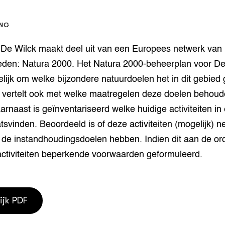
houderij
er
ING
beheer
l Innovatieloket
 De Wilck maakt deel uit van een Europees netwerk van 
erij
w
eden: Natura 2000. Het Natura 2000-beheerplan voor De
s
lijk om welke bijzondere natuurdoelen het in dit gebied 
zorging
 vertelt ook met welke maatregelen deze doelen behou
andvogels
rnaast is geïnventariseerd welke huidige activiteiten in
nctionele landbouw
elzijnsweb
tsvinden. Beoordeeld is of deze activiteiten (mogelijk) n
 en Aquacultuur
 de instandhoudingsdoelen hebben. Indien dit aan de orde
Book
activiteiten beperkende voorwaarden geformuleerd.
uw
Natuurinclusief,
d economy
tief & Biologisch
ijk PDF
tor
al Aanpakken