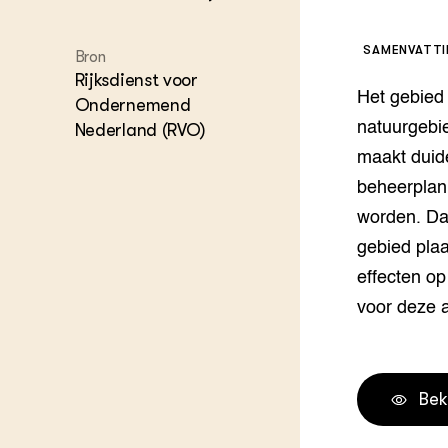
Melkvee
DierVizi
SAMENVATT
Bron
Terrein
Rijksdienst voor
Nationaa
Het gebied
Veehoud
Ondernemend
Tuinbou
natuurgebi
Nederland (RVO)
Biokenni
maakt duide
Dierver
beheerplan
Boerenl
worden. Daa
Multifu
Dierenw
gebied plaa
Visserij
effecten op
EU-Farm
voor deze 
Akkerbo
Portaal 
Biobase
Regenera
Bek
Foodsec
Integra