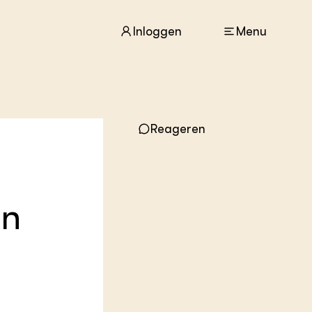
Inloggen
Menu
ACTUEEL
Reageren
Nieuws
Agenda
Dossiers
Columns & Blogs
an
ZIE OOK
In de regio
Projecten
Lectoraten
Practoraten
Vakbladen