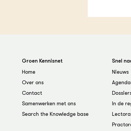
Groen, 
EURCAW
Varkens
Groenpac
Technol
Groen, 
klimaat
CoE Gr
Groen Kennisnet
Snel na
Invasiev
Home
Nieuws
Over ons
Agenda
Plantaa
bronnen
Contact
Dossier
Samenwerken met ons
In de re
Genetisc
landbou
Search the Knowledge base
Lectora
Practor