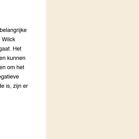
LEREN
Wiki Groen Kennisnet
belangrijke
GROEN KENNISNET
Over ons
 Wilck
Contact
gaat. Het
den kunnen
ENGLISH
 en om het
Search the Knowledge base
egatieve
 is, zijn er