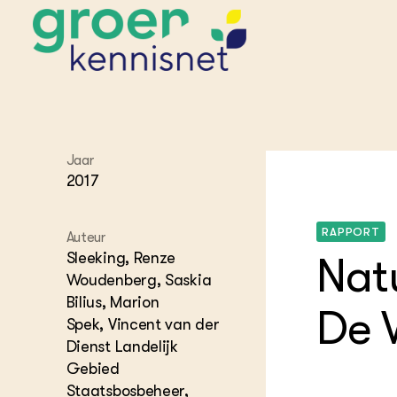
STARTPAGINA'S
Jaar
Beroepspraktijk
2017
Onderwijs,
Glastui
Leermid
Project
Onderzoek &
Researc
Advies
RAPPORT
Hippisch
Projectr
Auteur
Onze partners
Hydroth
Sleeking, Renze
Nat
Pluimve
Agraris
Woudenberg, Saskia
bedrijfs
Praktijk
Bilius, Marion
Varkens
De W
Bollente
Spek, Vincent van der
Praktijk
Dienst Landelijk
het gro
Nationa
Hovenie
Gebied
Agraris
groenvo
Experim
Staatsbosbeheer,
Kennis 