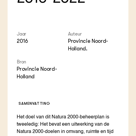
Foo
Int
ZIE OOK
Gro
EU
In de regio
Var
Gro
Projecten
Gro
Co
Lectoraten
Inv
Practoraten
Jaar
Auteur
Pla
Vakbladen
2016
Provincie Noord-
Gen
Holland.
LEREN
Wiki Groen Kennisnet
Bron
Provincie Noord-
Holland
GROEN KENNISNET
Over ons
Contact
SAMENVATTING
ENGLISH
Search the Knowledge base
Het doel van dit Natura 2000-beheerplan is
tweeledig: Het bevat een uitwerking van de
Natura 2000-doelen in omvang, ruimte en tijd