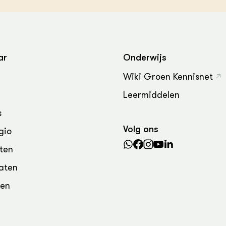
ar
Onderwijs
Wiki Groen Kennisnet
Leermiddelen
s
Volg ons
gio
ten
aten
den