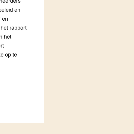
eheerders
beleid en
r en
 het rapport
n het
rt
e op te