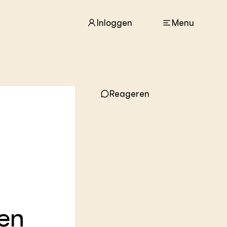
Inloggen
Menu
ACTUEEL
Reageren
Nieuws
Agenda
Dossiers
Columns & Blogs
ZIE OOK
In de regio
Projecten
Lectoraten
Practoraten
en
Vakbladen