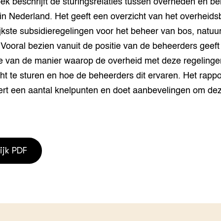
ek beschrijft de sturingsrelaties tussen overheden en b
grond en infra
-Pigs
in Nederland. Het geeft een overzicht van het overheids
jkste subsidieregelingen voor het beheer van bos, natuu
houderij
t Digitalisering &
ogie
Vooral bezien vanuit de positie van de beheerders geeft
e van de manier waarop de overheid met deze regelinge
welbevinden en
adaptatie
ht te sturen en hoe de beheerders dit ervaren. Het rappo
eert een aantal knelpunten en doet aanbevelingen om dez
oen
e exoten
rdige genetische
ijk PDF
he diversiteit
whuisdieren