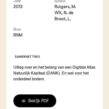
Jaar
Auteur
ZIE OOK
Gro
EU
2013
Rutgers, M.
In de regio
Var
Gro
Wit, N. de
Projecten
Gro
Co
Braat, L.
Lectoraten
Inv
Practoraten
Pla
Bron
Vakbladen
Gen
RIVM
LEREN
Wiki Groen Kennisnet
SAMENVATTING
GROEN KENNISNET
Over ons
Uitleg over en het belang van een Digitale Atlas
Contact
Natuurlijk Kapitaal (DANK). En wel voor het
onderdeel bodem.
ENGLISH
Search the Knowledge base
Bekijk PDF