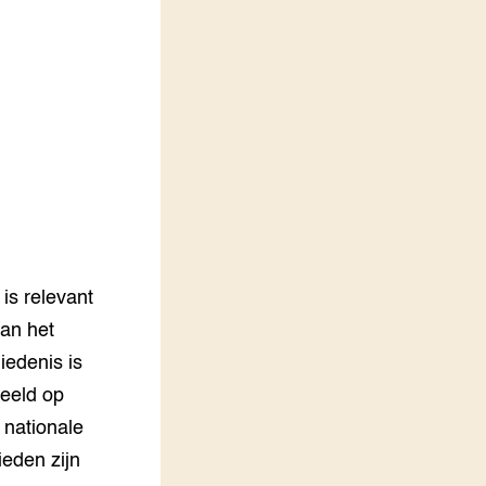
LEREN
Wiki Groen Kennisnet
GROEN KENNISNET
Over ons
Contact
ENGLISH
Search the Knowledge base
is relevant
van het
iedenis is
deeld op
 nationale
eden zijn