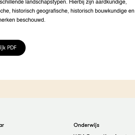
schillende landschapstypen. Hierbij zijn aardkundige,
grond en infra
-Pigs
che, historisch geografische, historisch bouwkundige en
houderij
t Digitalisering &
merken beschouwd.
ogie
welbevinden en
adaptatie
ijk PDF
oen
e exoten
rdige genetische
he diversiteit
whuisdieren
ar
Onderwijs