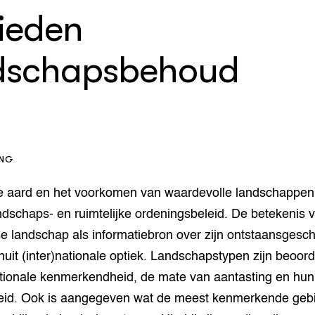
op Maat projecten
ieden
houderij
er
beheer
dschapsbehoud
l Innovatieloket
erij
w
s
zorging
andvogels
nctionele landbouw
ING
elzijnsweb
 en Aquacultuur
de aard en het voorkomen van waardevolle landschappen 
Book
ndschaps- en ruimtelijke ordeningsbeleid. De betekenis 
uw
 landschap als informatiebron over zijn ontstaansgesch
Natuurinclusief,
uit (inter)nationale optiek. Landschapstypen zijn beoor
d economy
tief & Biologisch
ationale kenmerkendheid, de mate van aantasting en hun
tor
al Aanpakken
id. Ook is aangegeven wat de meest kenmerkende gebi