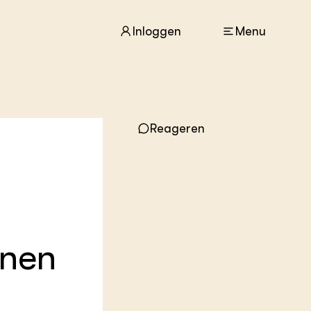
Inloggen
Menu
ACTUEEL
Reageren
Nieuws
Agenda
Dossiers
Columns & Blogs
ZIE OOK
In de regio
enen
Projecten
Lectoraten
Practoraten
Vakbladen