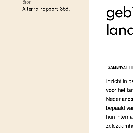
Kennis 
Bron
geb
Alterra-rapport 358.
Melkvee
DierVizi
Terrein
lan
Nationaa
Veehoud
Tuinbou
Biokenni
Dierver
Boerenl
Multifu
SAMENVATT
Dierenw
Visserij
Inzicht in 
EU-Farm
voor het la
Akkerbo
Nederlandse
Portaal 
bepaald van
Biobase
Regenera
hun intern
Foodsec
Integra
zeldzaamhe