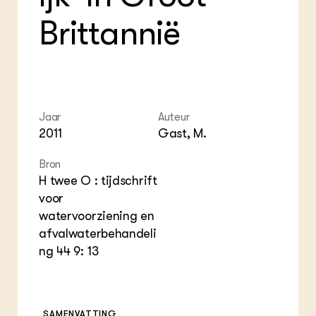
Foo
Int
ZIE OOK
Gro
EU
Brittannië
In de regio
Var
Gro
Projecten
Gro
Co
Lectoraten
Inv
Practoraten
Pla
Vakbladen
Gen
Jaar
Auteur
LEREN
2011
Gast, M.
Wiki Groen Kennisnet
Bron
H twee O : tijdschrift
GROEN KENNISNET
Over ons
voor
Contact
watervoorziening en
afvalwaterbehandeli
ENGLISH
ng 44 9: 13
Search the Knowledge base
SAMENVATTING