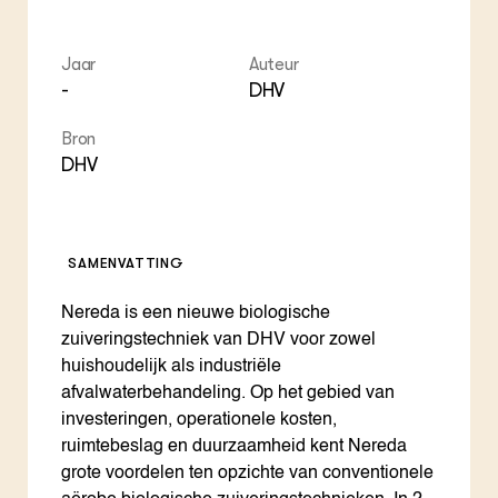
Foo
Int
ZIE OOK
Gro
EU
In de regio
Var
Gro
Projecten
Gro
Jaar
Auteur
Co
Lectoraten
-
DHV
Inv
Practoraten
Pla
Bron
Vakbladen
Gen
DHV
LEREN
Wiki Groen Kennisnet
SAMENVATTING
GROEN KENNISNET
Over ons
Nereda is een nieuwe biologische
Contact
zuiveringstechniek van DHV voor zowel
huishoudelijk als industriële
ENGLISH
afvalwaterbehandeling. Op het gebied van
Search the Knowledge base
investeringen, operationele kosten,
ruimtebeslag en duurzaamheid kent Nereda
grote voordelen ten opzichte van conventionele