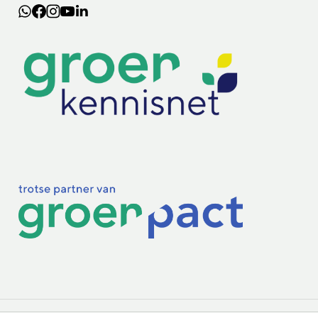
Lectoraten
Practoraten
Vakbladen