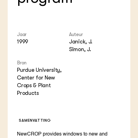
Foo
Int
ZIE OOK
Gro
EU
In de regio
Var
Gro
Projecten
Gro
Co
Lectoraten
Inv
Practoraten
Jaar
Auteur
Pla
Vakbladen
1999
Janick, J.
Gen
Simon, J.
LEREN
Wiki Groen Kennisnet
Bron
Purdue University,
Center for New
GROEN KENNISNET
Over ons
Crops & Plant
Contact
Products
ENGLISH
Search the Knowledge base
SAMENVATTING
NewCROP provides windows to new and