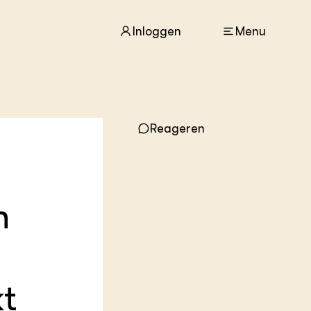
Inloggen
Menu
ACTUEEL
Reageren
Nieuws
Agenda
Dossiers
Columns & Blogs
n
ZIE OOK
In de regio
:
Projecten
Lectoraten
Practoraten
t
Vakbladen