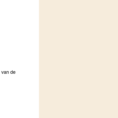
LEREN
Wiki Groen Kennisnet
GROEN KENNISNET
Over ons
Contact
ENGLISH
Search the Knowledge base
t van de