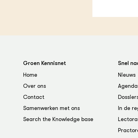
Groen, 
EURCAW
Varkens
Groenpac
Technol
Groen, 
klimaat
CoE Gr
Groen Kennisnet
Snel na
Invasiev
Home
Nieuws
Over ons
Agenda
Plantaa
bronnen
Contact
Dossier
Samenwerken met ons
In de re
Genetisc
landbou
Search the Knowledge base
Lectora
Practor