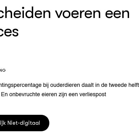
cheiden voeren een
houderij
er
beheer
ces
l Innovatieloket
erij
w
s
zorging
andvogels
nctionele landbouw
ING
elzijnsweb
 en Aquacultuur
tingspercentage bij ouderdieren daalt in de tweede helf
Book
 En onbevruchte eieren zijn een verliespost
uw
Natuurinclusief,
d economy
tief & Biologisch
ijk Niet-digitaal
tor
al Aanpakken