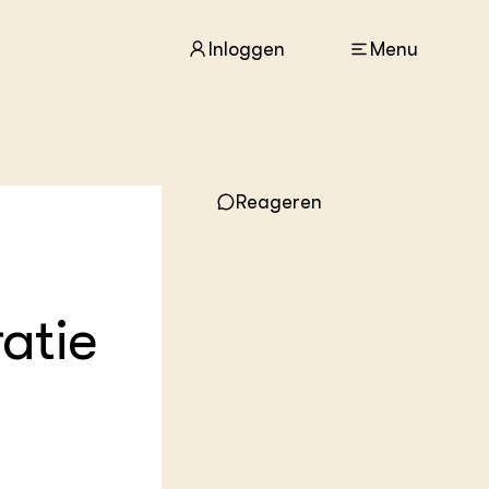
Inloggen
Menu
ACTUEEL
Nieuws
Reageren
Agenda
Dossiers
Columns & Blogs
atie
ZIE OOK
In de regio
Projecten
Lectoraten
Practoraten
Vakbladen