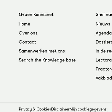
Groen, 
EURCAW
Varkens
Groenpac
Groen Kennisnet
Snel na
Technol
Home
Nieuws
Groen, 
Over ons
Agenda
klimaat
Contact
Dossier
CoE Gr
Samenwerken met ons
In de re
Invasiev
Search the Knowledge base
Lectora
Practor
Plantaa
bronnen
Vakbla
Genetisc
landbou
Privacy & Cookies
Disclaimer
Mijn cookiegegevens