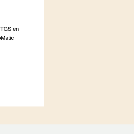
LEREN
Wiki Groen Kennisnet
 TGS en
GROEN KENNISNET
Over ons
pMatic
Contact
ENGLISH
Search the Knowledge base