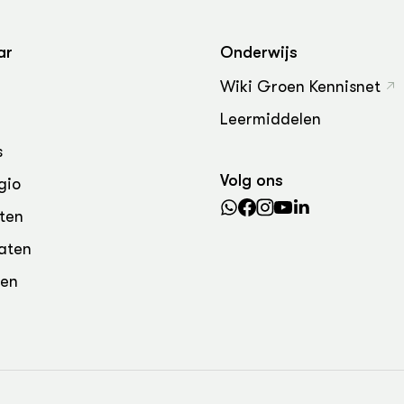
grond en infra
-Pigs
houderij
t Digitalisering &
ar
Onderwijs
ogie
Wiki Groen Kennisnet
welbevinden en
Leermiddelen
adaptatie
s
oen
Volg ons
gio
e exoten
ten
aten
rdige genetische
den
he diversiteit
whuisdieren