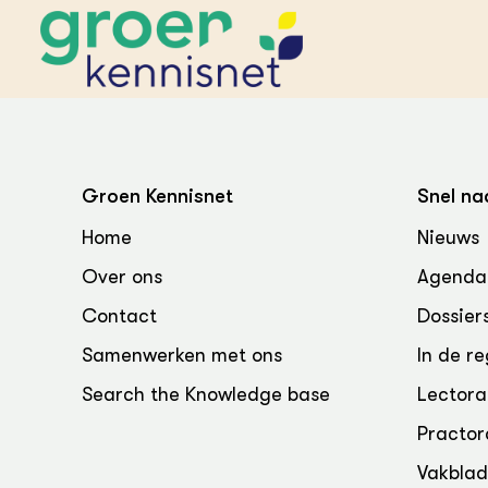
STARTPAGINA'S
Beroepspraktijk
Groen Kennisnet
Snel na
Onderwijs,
Glastui
Leermid
Project
Home
Nieuws
Onderzoek &
Researc
Advies
Over ons
Agenda
Hippisch
Projectr
Onze partners
Hydroth
Contact
Dossier
Pluimve
Agraris
bedrijfs
Praktijk
Samenwerken met ons
In de re
Varkens
Bollente
Search the Knowledge base
Lectora
Praktijk
het gro
Nationa
Practor
Hovenie
Agraris
groenvo
Experim
Vakbla
Kennis 