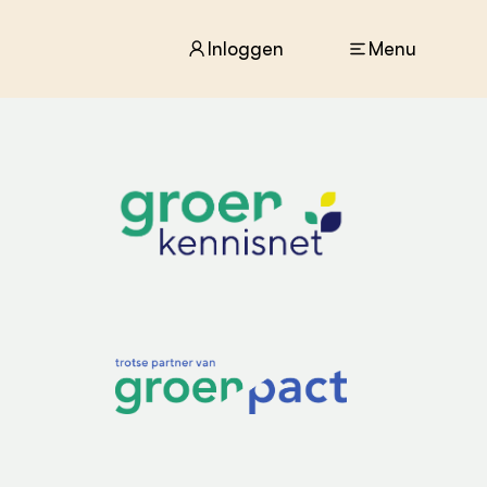
Inloggen
Menu
ACTUEEL
Nieuws
Agenda
Dossiers
Columns & Blogs
ZIE OOK
In de regio
Projecten
Lectoraten
Practoraten
Vakbladen