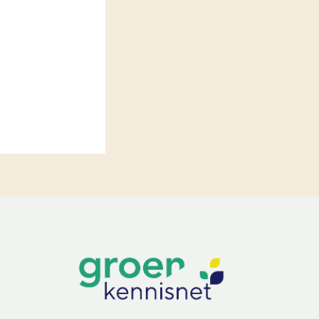
LEREN
Wiki Groen Kennisnet
GROEN KENNISNET
Over ons
Contact
ENGLISH
Search the Knowledge base