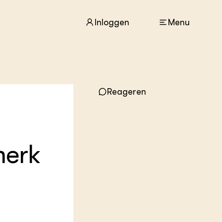
Inloggen
Menu
ACTUEEL
Nieuws
Reageren
Agenda
Dossiers
Columns & Blogs
merk
ZIE OOK
In de regio
Projecten
Lectoraten
Practoraten
Vakbladen