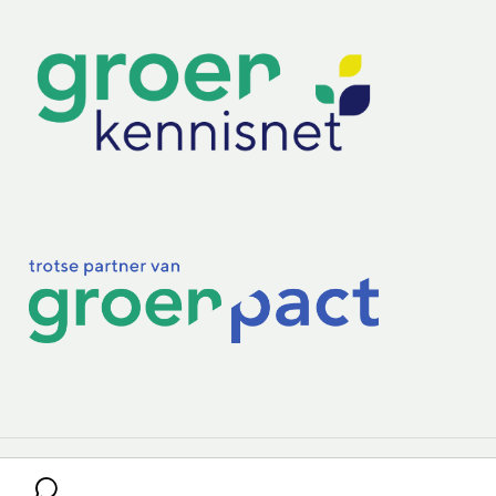
Lectoraten
Practoraten
Vakbladen
Privacy & Cookies
Disclaimer
Mijn cookiegegevens