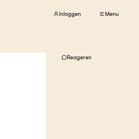
Inloggen
Menu
ACTUEEL
Reageren
Nieuws
Agenda
Dossiers
Columns & Blogs
ZIE OOK
In de regio
Projecten
Lectoraten
Practoraten
Vakbladen