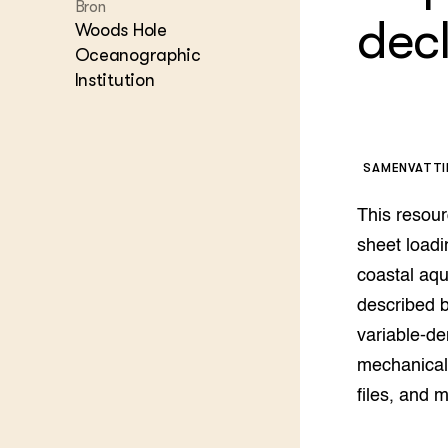
Kennis 
Bron
dec
Melkvee
Woods Hole
DierVizi
Oceanographic
Terrein
Institution
Nationaa
Veehoud
Tuinbou
Biokenni
SAMENVATT
Dierver
Boerenl
This resou
Multifu
sheet loadi
Dierenw
Visserij
coastal aqu
EU-Farm
described 
Akkerbo
variable-de
Portaal 
Biobase
Regenera
mechanical 
files, and 
Foodsec
Integra