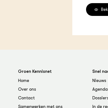
Groen, 
EURCAW
Bek
Varkens
Groenpac
Technol
Groen, 
klimaat
CoE Gr
Invasiev
Plantaa
Groen Kennisnet
Snel na
bronnen
Home
Nieuws
Genetisc
Over ons
Agenda
landbou
Contact
Dossier
Samenwerken met ons
In de re