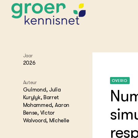
STARTPAGINA'S
Jaar
Beroepspraktijk
2026
Onderwijs,
Glastui
Leermid
Project
Onderzoek &
Researc
Advies
OVERIG
Hippisch
Projectr
Auteur
Onze partners
Hydroth
Guimond, Julia
Num
Pluimve
Agraris
Kurylyk, Barret
bedrijfs
Praktijk
Mohammed, Aaron
sim
Varkens
Bollente
Bense, Victor
Praktijk
Walvoord, Michelle
het gro
Nationa
resp
Hovenie
Agraris
groenvo
Experim