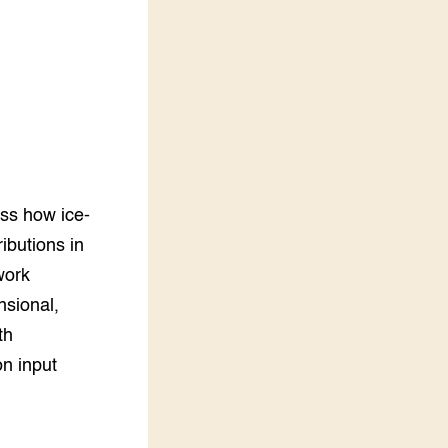
LEREN
Wiki Groen Kennisnet
GROEN KENNISNET
Over ons
Contact
ENGLISH
ss how ice-
Search the Knowledge base
ibutions in
work
nsional,
th
on input