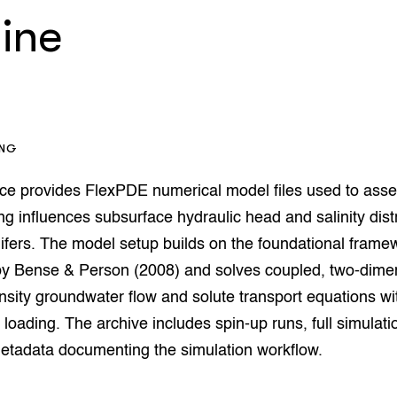
op Maat projecten
line
houderij
er
beheer
l Innovatieloket
erij
w
s
ING
zorging
andvogels
rce provides FlexPDE numerical model files used to asse
nctionele landbouw
ng influences subsurface hydraulic head and salinity distr
elzijnsweb
 en Aquacultuur
ifers. The model setup builds on the foundational frame
Book
by Bense & Person (2008) and solves coupled, two-dime
uw
nsity groundwater flow and solute transport equations wi
Natuurinclusief,
d economy
tief & Biologisch
loading. The archive includes spin-up runs, full simulati
metadata documenting the simulation workflow.
tor
al Aanpakken