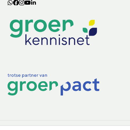
Lectoraten
Practoraten
Vakbladen
Privacy & Cookies
Disclaimer
Mijn cookiegegevens