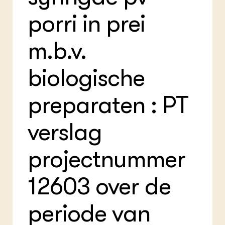
Foo
Int
ZIE OOK
porri in prei
Gro
EU
In de regio
Var
Gro
Projecten
Gro
m.b.v.
Co
Lectoraten
Inv
Practoraten
Pla
Vakbladen
biologische
Gen
preparaten : PT
LEREN
Wiki Groen Kennisnet
verslag
GROEN KENNISNET
Over ons
projectnummer
Contact
12603 over de
ENGLISH
Search the Knowledge base
periode van