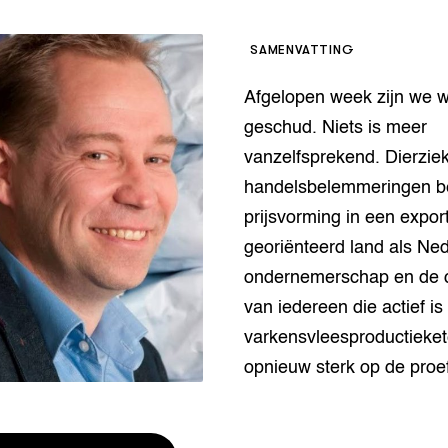
houderij
er
SAMENVATTING
beheer
l Innovatieloket
Afgelopen week zijn we 
erij
w
geschud. Niets is meer
s
vanzelfsprekend. Dierzie
zorging
handelsbelemmeringen b
andvogels
prijsvorming in een expor
nctionele landbouw
georiënteerd land als Ne
elzijnsweb
 en Aquacultuur
ondernemerschap en de cr
Book
van iedereen die actief is
uw
varkensvleesproductieket
Natuurinclusief,
d economy
tief & Biologisch
opnieuw sterk op de proef
tor
al Aanpakken