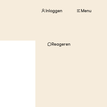
Inloggen
Menu
ACTUEEL
Reageren
Nieuws
Agenda
Dossiers
Columns & Blogs
ZIE OOK
In de regio
Projecten
Lectoraten
Practoraten
Vakbladen