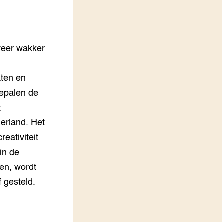
LEREN
Wiki Groen Kennisnet
weer wakker
GROEN KENNISNET
Over ons
Contact
kten en
epalen de
ENGLISH
t
Search the Knowledge base
derland. Het
eativiteit
 in de
en, wordt
 gesteld.