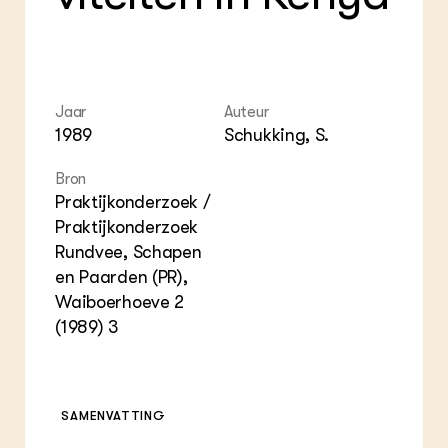
Foo
Int
ZIE OOK
Gro
EU
In de regio
Var
Gro
Projecten
Gro
Co
Lectoraten
Inv
Practoraten
Jaar
Auteur
Pla
Vakbladen
1989
Schukking, S.
Gen
Bron
LEREN
Wiki Groen Kennisnet
Praktijkonderzoek /
Praktijkonderzoek
Rundvee, Schapen
GROEN KENNISNET
Over ons
en Paarden (PR),
Contact
Waiboerhoeve 2
(1989) 3
ENGLISH
Search the Knowledge base
SAMENVATTING