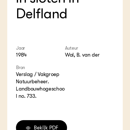
ZIE OOK
Gro
EU
Delfland
In de regio
Var
Gro
Projecten
Gro
Co
Lectoraten
Inv
Practoraten
Pla
Vakbladen
Gen
Jaar
Auteur
LEREN
1984
Wal, B. van der
Wiki Groen Kennisnet
Bron
GROEN KENNISNET
Verslag / Vakgroep
Over ons
Natuurbeheer.
Contact
Landbouwhogeschoo
l no. 733.
ENGLISH
Search the Knowledge base
Bekijk PDF