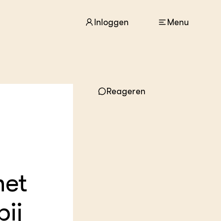
Inloggen
Menu
ACTUEEL
Nieuws
Reageren
Agenda
Dossiers
Columns & Blogs
ZIE OOK
In de regio
Projecten
het
Lectoraten
Practoraten
ij
Vakbladen