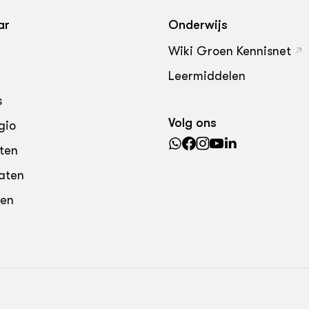
grond en infra
-Pigs
ar
Onderwijs
houderij
t Digitalisering &
Wiki Groen Kennisnet
ogie
Leermiddelen
welbevinden en
adaptatie
s
Volg ons
gio
oen
ten
e exoten
aten
rdige genetische
den
he diversiteit
whuisdieren