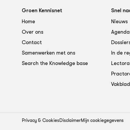
Groen, 
EURCAW
Groen Kennisnet
Snel na
Varkens
Groenpac
Home
Nieuws
Technol
Over ons
Agenda
Groen, 
klimaat
Contact
Dossier
Samenwerken met ons
In de re
CoE Gr
Search the Knowledge base
Lectora
Invasiev
Practor
Plantaa
Vakbla
bronnen
Genetisc
landbou
Privacy & Cookies
Disclaimer
Mijn cookiegegevens