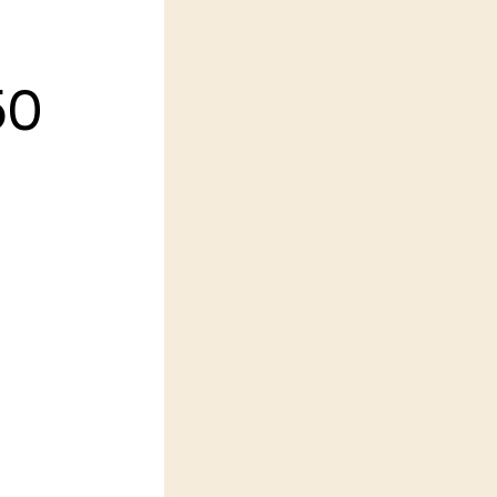
LEREN
Wiki Groen Kennisnet
50
GROEN KENNISNET
Over ons
k
Contact
ENGLISH
Search the Knowledge base