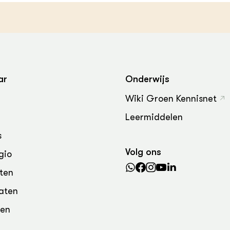
grond en infra
-Pigs
houderij
t Digitalisering &
ogie
welbevinden en
adaptatie
ar
Onderwijs
Wiki Groen Kennisnet
oen
Leermiddelen
e exoten
s
rdige genetische
Volg ons
gio
ten
he diversiteit
aten
whuisdieren
den