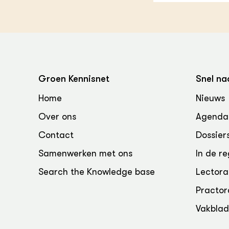
Groen, 
EURCAW
Varkens
Groenpac
Technol
Groen, 
klimaat
Groen Kennisnet
Snel na
Home
Nieuws
CoE Gr
Over ons
Agenda
Invasiev
Contact
Dossier
Plantaa
Samenwerken met ons
In de re
bronnen
Search the Knowledge base
Lectora
Genetisc
Practor
landbou
Vakbla