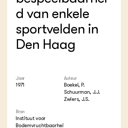
Foo
Int
ZIE OOK
Gro
EU
d van enkele
In de regio
Var
Gro
Projecten
Gro
sportvelden in
Co
Lectoraten
Inv
Practoraten
Pla
Vakbladen
Den Haag
Gen
LEREN
Wiki Groen Kennisnet
GROEN KENNISNET
Jaar
Auteur
Over ons
1971
Boekel, P.
Contact
Schuurman, J.J.
Zwiers, J.S.
ENGLISH
Search the Knowledge base
Bron
Instituut voor
Bodemvruchtbaarhei