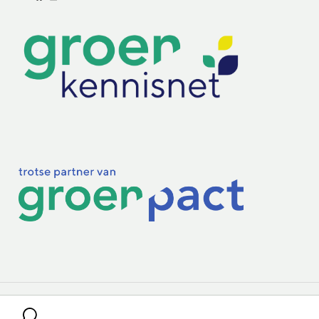
Lectoraten
Practoraten
Vakbladen
Privacy & Cookies
Disclaimer
Mijn cookiegegevens