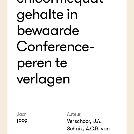
Foo
Int
ZIE OOK
Gro
EU
gehalte in
In de regio
Var
Gro
Projecten
Gro
Co
Lectoraten
bewaarde
Inv
Practoraten
Pla
Vakbladen
Conference-
Gen
LEREN
peren te
Wiki Groen Kennisnet
verlagen
GROEN KENNISNET
Over ons
Contact
ENGLISH
Search the Knowledge base
Jaar
Auteur
1999
Verschoor, J.A.
Schaik, A.C.R. van