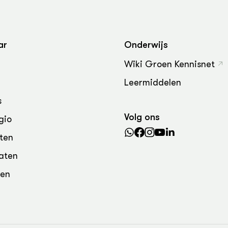
grond en infra
-Pigs
houderij
t Digitalisering &
ogie
ar
Onderwijs
welbevinden en
Wiki Groen Kennisnet
adaptatie
Leermiddelen
oen
s
Volg ons
gio
e exoten
ten
rdige genetische
aten
den
he diversiteit
whuisdieren