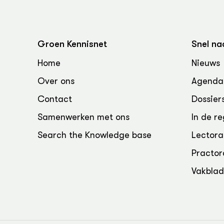
Groen, 
EURCAW
Varkens
Groenpac
Technol
Groen Kennisnet
Snel na
Groen, 
Home
Nieuws
klimaat
Over ons
Agenda
CoE Gr
Contact
Dossier
Samenwerken met ons
In de re
Invasiev
Search the Knowledge base
Lectora
Plantaa
Practor
bronnen
Vakbla
Genetisc
landbou