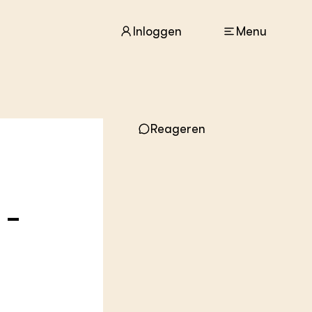
Inloggen
Menu
ACTUEEL
Reageren
Nieuws
Agenda
Dossiers
Columns & Blogs
 -
ZIE OOK
In de regio
Projecten
Lectoraten
Practoraten
Vakbladen