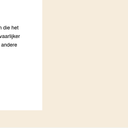
LEREN
Wiki Groen Kennisnet
n die het
GROEN KENNISNET
Over ons
aarlijker
Contact
t andere
ENGLISH
Search the Knowledge base