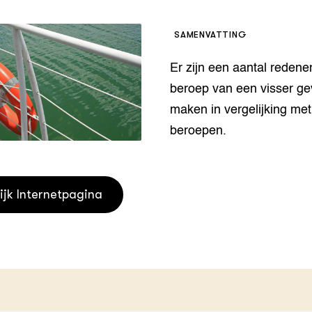
houderij
er
SAMENVATTING
beheer
l Innovatieloket
Er zijn een aantal redene
erij
w
beroep van een visser gev
s
maken in vergelijking me
zorging
beroepen.
andvogels
nctionele landbouw
elzijnsweb
 en Aquacultuur
ijk Internetpagina
Book
uw
Natuurinclusief,
d economy
tief & Biologisch
tor
al Aanpakken