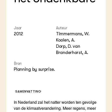
Foo
Int
ZIE OOK
Gro
EU
In de regio
Var
Gro
Projecten
Gro
Co
Lectoraten
Inv
Practoraten
Jaar
Auteur
Pla
Vakbladen
2012
Timmermans, W.
Gen
Koolen, A.
Dorp, D. van
LEREN
Wiki Groen Kennisnet
Branderhorst, A.
Bron
GROEN KENNISNET
Planning by surprise.
Over ons
Contact
ENGLISH
SAMENVATTING
Search the Knowledge base
In Nederland zal het natter worden ten gevolge
van de klimaatverandering. Meer regens, meer