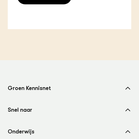
Groen Kennisnet
Home
Snel naar
Over ons
Nieuws
Contact
Onderwijs
Agenda
Samenwerken met ons