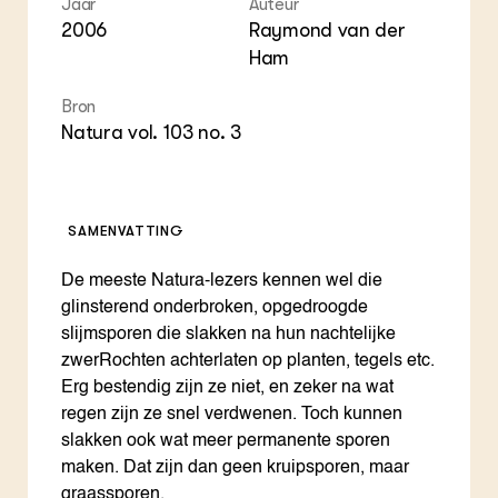
Foo
Int
Jaar
Auteur
ZIE OOK
Gro
EU
2006
Raymond van der
In de regio
Var
Gro
Ham
Projecten
Gro
Co
Lectoraten
Inv
Bron
Practoraten
Pla
Natura vol. 103 no. 3
Vakbladen
Gen
LEREN
Wiki Groen Kennisnet
SAMENVATTING
De meeste Natura-lezers kennen wel die
GROEN KENNISNET
Over ons
glinsterend onderbroken, opgedroogde
Contact
slijmsporen die slakken na hun nachtelijke
zwerRochten achterlaten op planten, tegels etc.
Erg bestendig zijn ze niet, en zeker na wat
ENGLISH
Search the Knowledge base
regen zijn ze snel verdwenen. Toch kunnen
slakken ook wat meer permanente sporen
maken. Dat zijn dan geen kruipsporen, maar
graassporen.