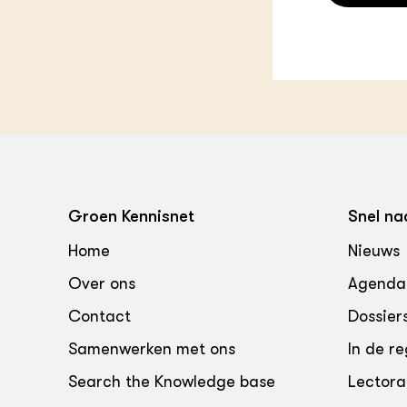
Groen, 
EURCAW
Varkens
Groenpac
Technol
Groen, 
klimaat
CoE Gr
Groen Kennisnet
Snel na
Invasiev
Home
Nieuws
Plantaa
bronnen
Over ons
Agenda
Contact
Dossier
Genetisc
landbou
Samenwerken met ons
In de re
Search the Knowledge base
Lectora