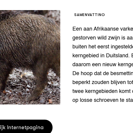
houderij
er
SAMENVATTING
beheer
l Innovatieloket
Een aan Afrikaanse vark
erij
w
gestorven wild zwijn is a
s
buiten het eerst ingesteld
zorging
kerngebied in Duitsland. 
andvogels
daarom een nieuw kerngeb
nctionele landbouw
elzijnsweb
De hoop dat de besmetti
 en Aquacultuur
beperkt zouden blijven to
Book
twee kerngebieden komt
uw
op losse schroeven te st
Natuurinclusief,
d economy
tief & Biologisch
tor
al Aanpakken
ijk Internetpagina