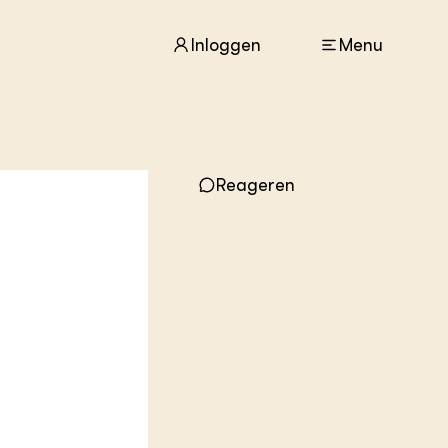
Inloggen
Menu
ACTUEEL
Reageren
Nieuws
Agenda
Dossiers
Columns & Blogs
ZIE OOK
In de regio
Projecten
Lectoraten
Practoraten
Vakbladen