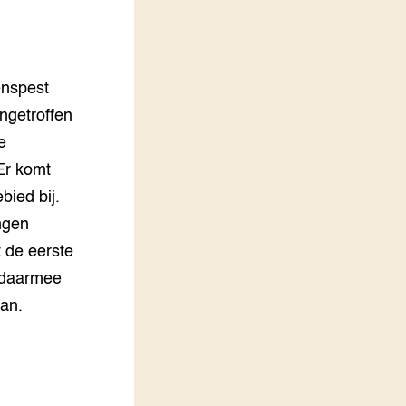
LEREN
Wiki Groen Kennisnet
enspest
GROEN KENNISNET
Over ons
angetroffen
Contact
e
Er komt
ENGLISH
ied bij.
Search the Knowledge base
ngen
t de eerste
 daarmee
aan.