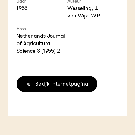
Jaar
Auteur
ZIE OOK
Gro
EU
1955
Wesseling, J.
In de regio
Var
Gro
Projecten
van Wijk, W.R.
Gro
Co
Lectoraten
Inv
Bron
Practoraten
Pla
Netherlands Journal
Vakbladen
Gen
of Agricultural
Science 3 (1955) 2
LEREN
Wiki Groen Kennisnet
GROEN KENNISNET
Over ons
Bekijk Internetpagina
Contact
ENGLISH
Search the Knowledge base