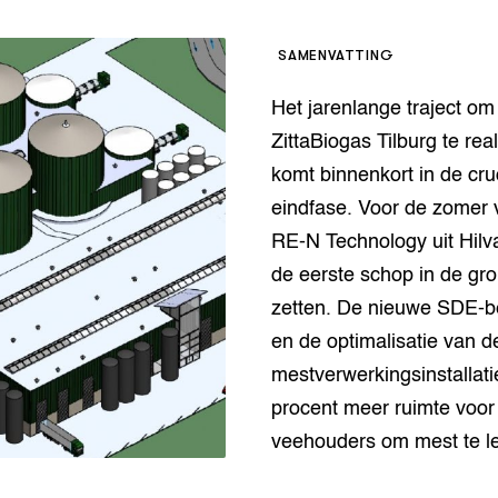
op Maat projecten
houderij
er
SAMENVATTING
beheer
l Innovatieloket
Het jarenlange traject om
erij
w
ZittaBiogas Tilburg te rea
s
komt binnenkort in de cru
zorging
eindfase. Voor de zomer 
andvogels
RE-N Technology uit Hil
nctionele landbouw
de eerste schop in de gro
elzijnsweb
 en Aquacultuur
zetten. De nieuwe SDE-b
Book
en de optimalisatie van d
uw
mestverwerkingsinstallat
Natuurinclusief,
d economy
tief & Biologisch
procent meer ruimte voor
veehouders om mest te l
tor
al Aanpakken