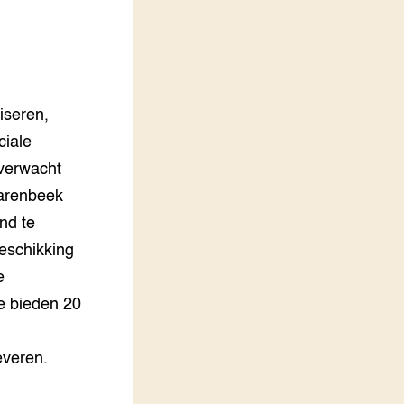
LEREN
Wiki Groen Kennisnet
GROEN KENNISNET
Over ons
liseren,
Contact
ciale
verwacht
ENGLISH
varenbeek
Search the Knowledge base
nd te
eschikking
e
ie bieden 20
everen.