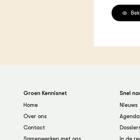
Groen, 
EURCAW
Bek
Varkens
Groenpac
Technol
Groen, 
klimaat
CoE Gr
Invasiev
Plantaa
Groen Kennisnet
Snel na
bronnen
Home
Nieuws
Genetisc
Over ons
Agenda
landbou
Contact
Dossier
Samenwerken met ons
In de re