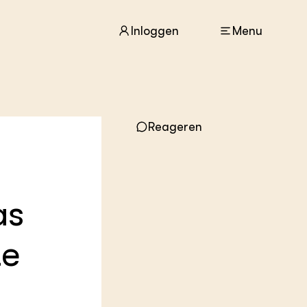
Inloggen
Menu
ACTUEEL
Reageren
Nieuws
Agenda
Dossiers
Columns & Blogs
as
ZIE OOK
In de regio
te
Projecten
Lectoraten
Practoraten
Vakbladen