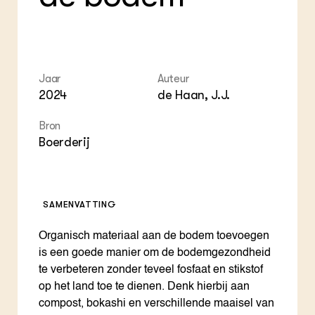
ZIE OOK
Gro
EU
In de regio
Var
Gro
Projecten
Gro
Co
Lectoraten
Inv
Practoraten
Jaar
Auteur
Pla
Vakbladen
Gen
2024
de Haan, J.J.
LEREN
Bron
Wiki Groen Kennisnet
Boerderij
GROEN KENNISNET
Over ons
SAMENVATTING
Contact
Organisch materiaal aan de bodem toevoegen
ENGLISH
is een goede manier om de bodemgezondheid
Search the Knowledge base
te verbeteren zonder teveel fosfaat en stikstof
op het land toe te dienen. Denk hierbij aan
compost, bokashi en verschillende maaisel van