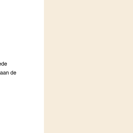
LEREN
Wiki Groen Kennisnet
GROEN KENNISNET
Over ons
Contact
ENGLISH
ede
Search the Knowledge base
 aan de