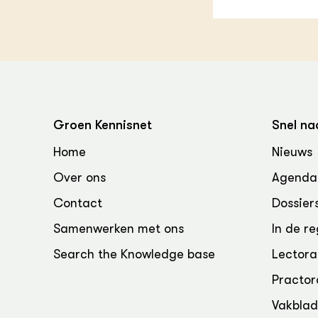
Groen, 
EURCAW
Varkens
Groenpac
Technol
Groen, 
klimaat
Groen Kennisnet
Snel na
CoE Gr
Home
Nieuws
Invasiev
Over ons
Agenda
Contact
Dossier
Plantaa
bronnen
Samenwerken met ons
In de re
Genetisc
Search the Knowledge base
Lectora
landbou
Practor
Vakbla