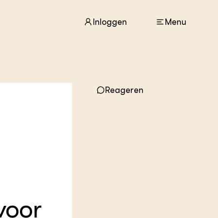
Inloggen
Menu
ACTUEEL
Reageren
Nieuws
Agenda
Dossiers
Columns & Blogs
ZIE OOK
In de regio
Projecten
Lectoraten
Practoraten
voor
Vakbladen