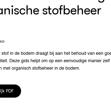
anische stofbeheer
houderij
er
beheer
l Innovatieloket
erij
w
s
ING
zorging
andvogels
 stof in de bodem draagt bij aan het behoud van een go
nctionele landbouw
teit. Deze gids helpt om op een eenvoudige manier zelf
elzijnsweb
 en Aquacultuur
an met organisch stofbeheer in de bodem.
Book
uw
Natuurinclusief,
d economy
tief & Biologisch
ijk PDF
tor
al Aanpakken