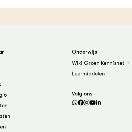
grond en infra
-Pigs
houderij
t Digitalisering &
ogie
welbevinden en
adaptatie
ar
Onderwijs
oen
Wiki Groen Kennisnet
e exoten
Leermiddelen
s
rdige genetische
Volg ons
gio
he diversiteit
ten
whuisdieren
aten
den