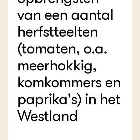
Foo
Int
ZIE OOK
Gro
EU
van een aantal
In de regio
Var
Gro
Projecten
Gro
herfstteelten
Co
Lectoraten
Inv
Practoraten
Pla
Vakbladen
(tomaten, o.a.
Gen
LEREN
meerhokkig,
Wiki Groen Kennisnet
komkommers en
GROEN KENNISNET
Over ons
paprika's) in het
Contact
Westland
ENGLISH
Search the Knowledge base