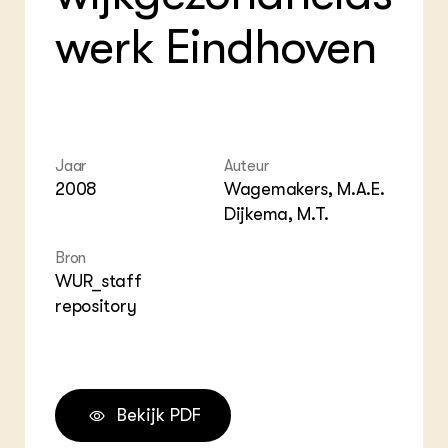
ZIE OOK
Gro
EU
werk Eindhoven
In de regio
Var
Gro
Projecten
Gro
Co
Lectoraten
Inv
Practoraten
Pla
Vakbladen
Gen
Jaar
Auteur
LEREN
2008
Wagemakers, M.A.E.
Wiki Groen Kennisnet
Dijkema, M.T.
GROEN KENNISNET
Bron
Over ons
WUR_staff
Contact
repository
ENGLISH
Search the Knowledge base
Bekijk PDF