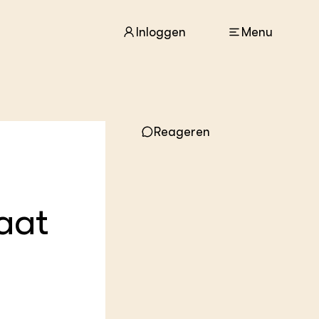
Inloggen
Menu
ACTUEEL
Reageren
Nieuws
Agenda
Dossiers
Columns & Blogs
aat
ZIE OOK
In de regio
Projecten
Lectoraten
Practoraten
Vakbladen