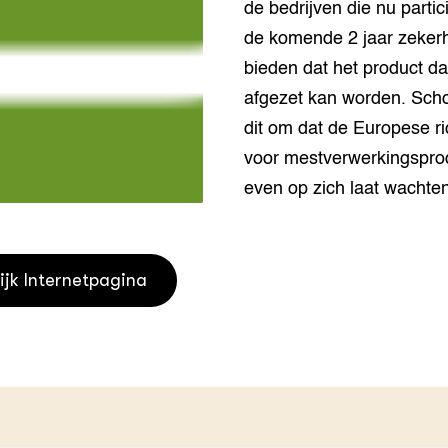
de bedrijven die nu parti
grond en infra
-Pigs
de komende 2 jaar zekerh
houderij
t Digitalisering &
bieden dat het product da
ogie
afgezet kan worden. Sch
dit om dat de Europese r
welbevinden en
adaptatie
voor mestverwerkingspro
even op zich laat wachten
oen
e exoten
ijk Internetpagina
rdige genetische
he diversiteit
whuisdieren