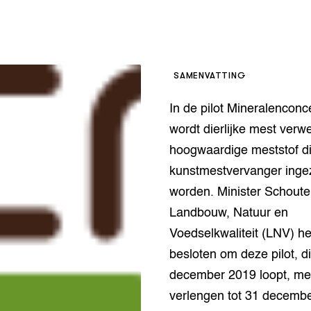
op Maat projecten
houderij
er
beheer
l Innovatieloket
erij
SAMENVATTING
w
In de pilot Mineralenconc
s
zorging
wordt dierlijke mest verwe
andvogels
hoogwaardige meststof di
nctionele landbouw
kunstmestvervanger inge
elzijnsweb
 en Aquacultuur
worden. Minister Schout
Book
Landbouw, Natuur en
uw
Voedselkwaliteit (LNV) he
Natuurinclusief,
besloten om deze pilot, di
d economy
tief & Biologisch
december 2019 loopt, met
tor
al Aanpakken
verlengen tot 31 decemb