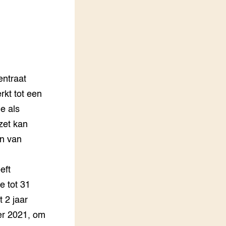
LEREN
Wiki Groen Kennisnet
GROEN KENNISNET
Over ons
Contact
entraat
rkt tot een
ENGLISH
e als
Search the Knowledge base
zet kan
en van
eft
e tot 31
 2 jaar
er 2021, om