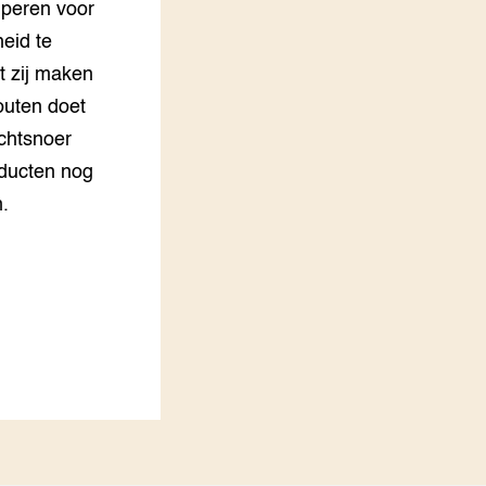
ciperen voor
eid te
t zij maken
outen doet
ichtsnoer
ducten nog
.