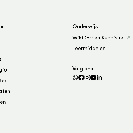
ar
Onderwijs
Wiki Groen Kennisnet
Leermiddelen
s
Volg ons
gio
ten
aten
den