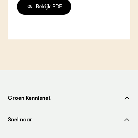
Bekijk PDF
Groen Kennisnet
Home
Snel naar
Over ons
Nieuws
Contact