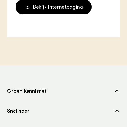
Bekijk Internetpagina
Groen Kennisnet
Home
Snel naar
Over ons
Nieuws
Contact