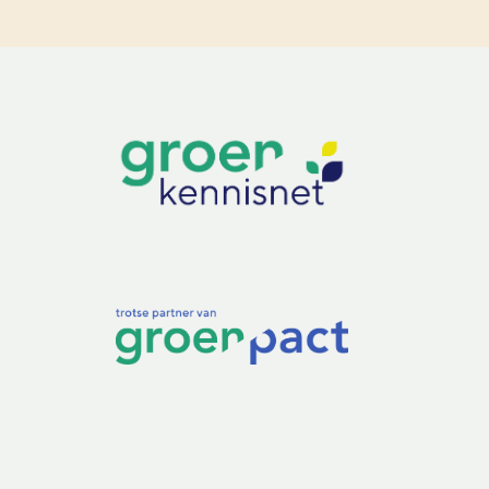
LEREN
Wiki Groen Kennisnet
GROEN KENNISNET
Over ons
Contact
ENGLISH
Search the Knowledge base