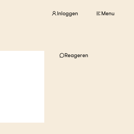
Inloggen
Menu
ACTUEEL
Nieuws
Reageren
Agenda
Dossiers
Columns & Blogs
ZIE OOK
In de regio
Projecten
Lectoraten
Practoraten
Vakbladen