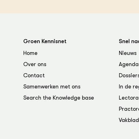
Melkvee
DierVizi
Terrein
Nationaa
Veehoud
Tuinbou
Groen Kennisnet
Snel na
Biokenni
Dierver
Home
Nieuws
Boerenl
Over ons
Agenda
Multifu
Dierenw
Contact
Dossier
Visserij
Samenwerken met ons
In de re
EU-Farm
Akkerbo
Search the Knowledge base
Lectora
Portaal 
Practor
Biobase
Regenera
Vakbla
Foodsec
Integra