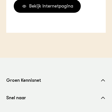
Bekijk Internetpagina
Groen Kennisnet
Home
Snel naar
Over ons
Nieuws
Contact