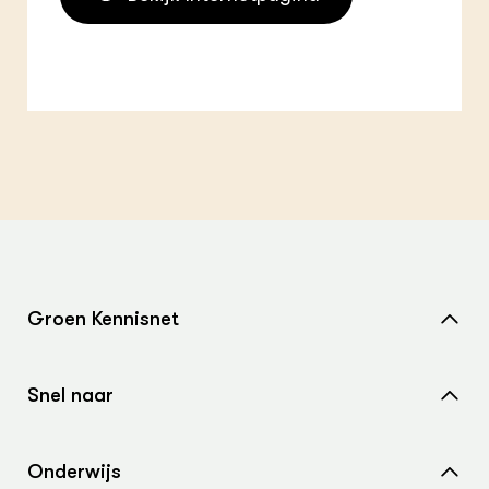
Groen Kennisnet
Home
Snel naar
Over ons
Nieuws
Contact
Onderwijs
Agenda
Samenwerken met ons